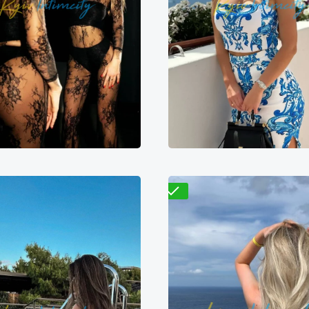
Николь
Василиса
600₴
11200₴
28000₴
9400₴
18800₴
4
непровский
Вокзальная
Дарницкий
Золотые 
Проверено