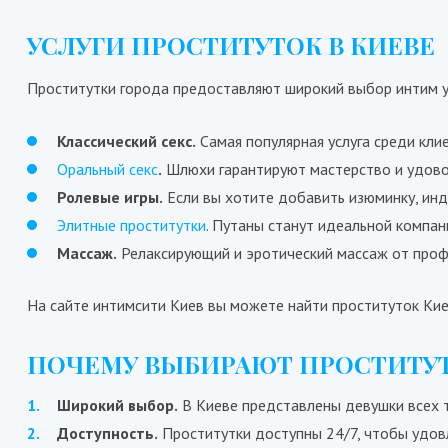
УСЛУГИ ПРОСТИТУТОК В КИЕВЕ
Проститутки города предоставляют широкий выбор интим ус
Стелла
8
5800₴
11600₴
29000₴
Классический секс.
Самая популярная услуга среди кли
Деснянский
Дворец Украина
В
Оральный секс
.
Шлюхи гарантируют мастерство и удово
Ролевые игры.
Если вы хотите добавить изюминку, инд
Элитные проститутки
. Путаны станут идеальной компан
Массаж.
Релаксирующий и эротический массаж от проф
На сайте интимсити Киев вы можете найти проституток Кие
ПОЧЕМУ ВЫБИРАЮТ ПРОСТИТУТ
Широкий выбор.
В Киеве представлены девушки всех т
Доступность.
Проститутки доступны 24/7, чтобы удов