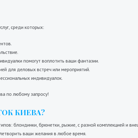
Габриела
луг, среди которых:
Ханна
700₴
17400₴
43500₴
9700₴
19400₴
4
ентов.
Голосеевский
ыставочный центр (ВДНХ)
Голосеевский
Дворец 
льствие.
ивидуалки помогут воплотить ваши фантазии.
ией для деловых встреч или мероприятий.
ессиональных индивидуалок.
ва по любому запросу!
ОК КИЕВА?
ипов: блондинки, брюнетки, рыжие, с разной комплекцией и вне
летворить ваши желания в любое время.