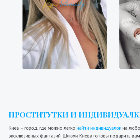
Анна
6400₴
12800₴
32000₴
7
Дарницкий
Демиевская
Дн
ПРОСТИТУТКИ И ИНДИВИДУАЛКИ
Киев – город, где можно легко
найти индивидуалок
на любой
эксклюзивных фантазий. Шлюхи Киева готовы подарить вам