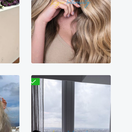
Стеф
7000₴
5800₴
11600₴
29000₴
ворота
Подольский
Ипподром
Проверено