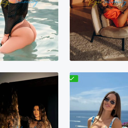
Лиса
Варвара
500₴
11000₴
27500₴
6800₴
13600₴
3
арницкий
Демиевская
Дарницкий
Житомир
Проверено