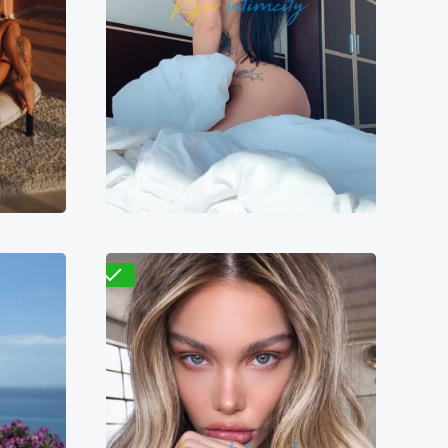
Розалия
4000₴
9700₴
19400₴
48500₴
ская
Деснянский
Кловская
Проверено