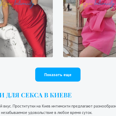
Галя
Эльза
200₴
14400₴
36000₴
9700₴
19400₴
4
епровский
Героев Днепра
Оболонский
Бересте
Показать еще
 ДЛЯ СЕКСА В КИЕВЕ
 вкус. Проститутки на Киев интимсити предлагают разнообразны
 незабываемое удовольствие в любое время суток.