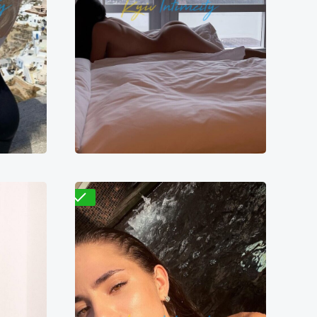
Нана
8500₴
7100₴
14200₴
35500₴
ВДНХ)
Дарницкий
Васильковская
Проверено