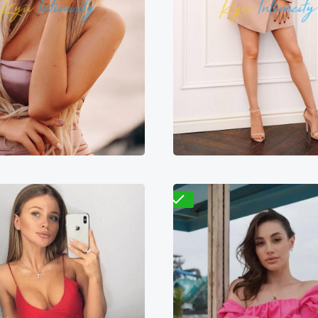
Яна
Элиза
000₴
14000₴
35000₴
4300₴
8600₴
2
сеевский
Золотые ворота
Деснянский
Дарн
Проверено