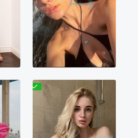
Вера
1500₴
7600₴
15200₴
38000₴
ица
Левый берег
Берестейская
Проверено