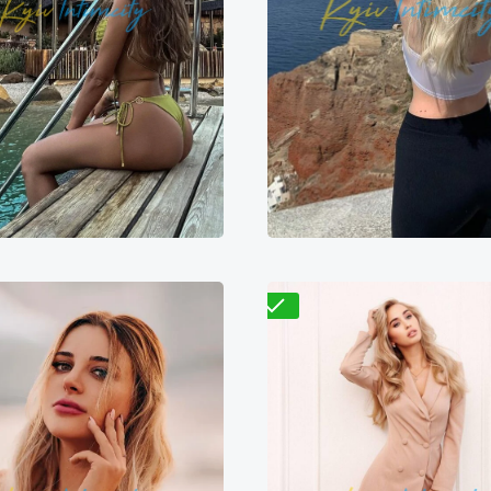
Валентина
Мадина
9700₴
19400₴
4
000₴
16000₴
40000₴
Деснянский
болонский
Демиевская
Выставочный центр (
Проверено